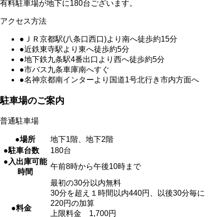
有料駐車場が地下に180台ございます。
アクセス方法
●ＪＲ京都駅(八条口西口)より南へ徒歩約15分
●近鉄東寺駅より東へ徒歩約5分
●地下鉄九条駅4番出口より西へ徒歩約5分
●市バス九条車庫南へすぐ
●名神京都南インターより国道1号北行き市内方面へ
駐車場のご案内
普通駐車場
●場所
地下1階、地下2階
●駐車台数
180台
●入出庫可能
午前8時から午後10時まで
時間
最初の30分以内無料
30分を超え１時間以内440円、以後30分毎に
220円の加算
●料金
上限料金 1,700円