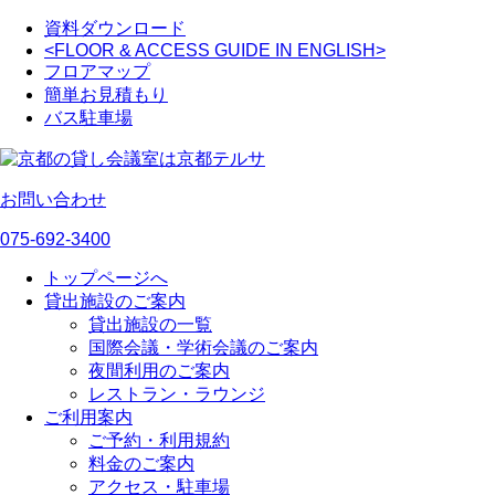
資料ダウンロード
<FLOOR & ACCESS GUIDE IN ENGLISH>
フロアマップ
簡単お見積もり
バス駐車場
お問い合わせ
075-692-3400
トップページへ
貸出施設のご案内
貸出施設の一覧
国際会議・学術会議のご案内
夜間利用のご案内
レストラン・ラウンジ
ご利用案内
ご予約・利用規約
料金のご案内
アクセス・駐車場