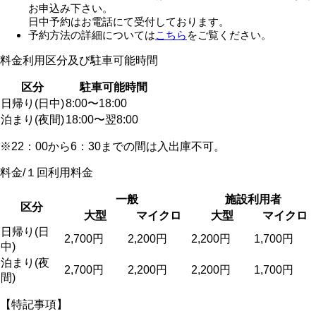
お申込み下さい。
日中予約はお電話にて受付しております。
予約方法の詳細については
こちら
をご覧ください。
料金利用区分及び駐車可能時間
区分
駐車可能時間
日帰り(日中)
8:00〜18:00
泊まり(夜間)
18:00〜翌8:00
※22：00から6：30までの間は入出庫不可。
料金/１回利用料金
一般
施設利用者
区分
大型
マイクロ
大型
マイクロ
日帰り(日
2,700円
2,200円
2,200円
1,700円
中)
泊まり(夜
2,700円
2,200円
2,200円
1,700円
間)
【特記事項】