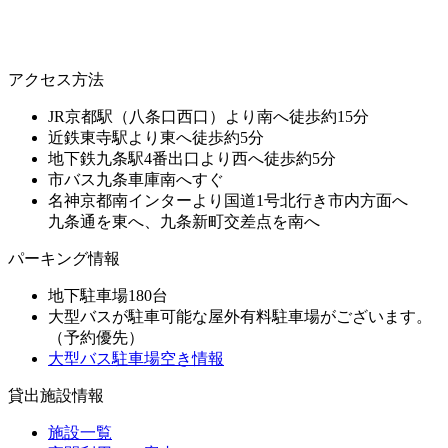
アクセス方法
JR京都駅（八条口西口）より南へ徒歩約15分
近鉄東寺駅より東へ徒歩約5分
地下鉄九条駅4番出口より西へ徒歩約5分
市バス九条車庫南へすぐ
名神京都南インターより国道1号北行き市内方面へ
九条通を東へ、九条新町交差点を南へ
パーキング情報
地下駐車場180台
大型バスが駐車可能な屋外有料駐車場がございます。
（予約優先）
大型バス駐車場空き情報
貸出施設情報
施設一覧