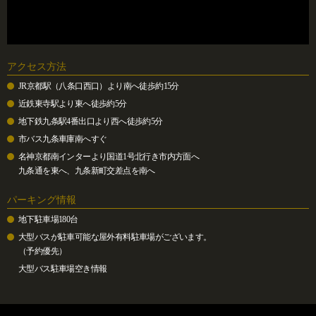
アクセス方法
JR京都駅（八条口西口）より南へ徒歩約15分
近鉄東寺駅より東へ徒歩約5分
地下鉄九条駅4番出口より西へ徒歩約5分
市バス九条車庫南へすぐ
名神京都南インターより国道1号北行き市内方面へ
九条通を東へ、九条新町交差点を南へ
パーキング情報
地下駐車場180台
大型バスが駐車可能な屋外有料駐車場がございます。
（予約優先）
大型バス駐車場空き情報